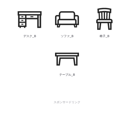
デスク_B
ソファ_B
椅子_B
テーブル_B
スポンサードリンク