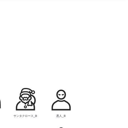
サンタクロース_B
悪人_B