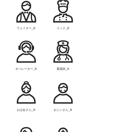
B
ウェイター_B
コック_B
オペレーター_B
看護師_B
B
おばあさん_B
おじいさん_B