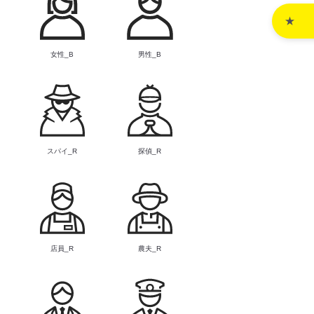
女性_B
男性_B
スパイ_R
探偵_R
店員_R
農夫_R