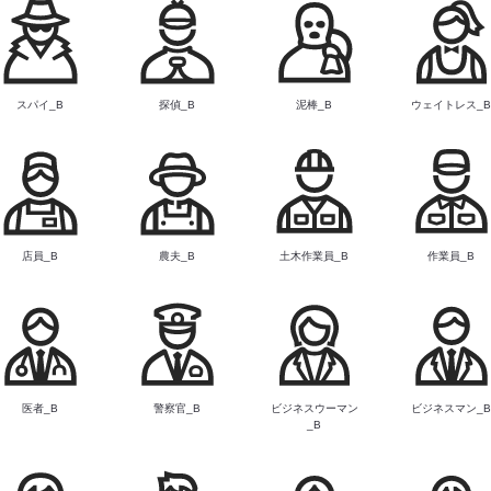
スパイ_B
探偵_B
泥棒_B
ウェイトレス_
店員_B
農夫_B
土木作業員_B
作業員_B
医者_B
警察官_B
ビジネスウーマン
ビジネスマン_
_B