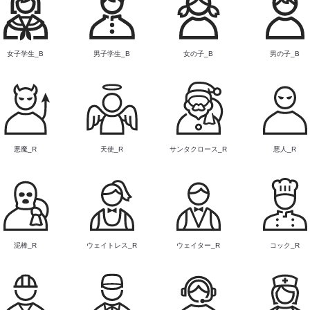
女子学生_B
男子学生_B
女の子_B
男の子_B
悪魔_R
天使_R
サンタクロース_R
悪人_R
泥棒_R
ウェイトレス_R
ウェイター_R
コック_R