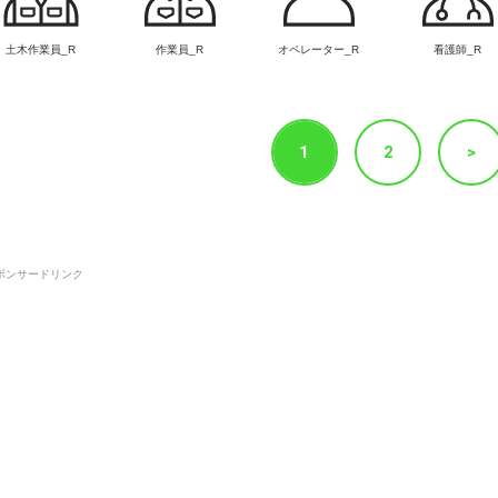
土木作業員_R
作業員_R
オペレーター_R
看護師_R
1
2
>
ポンサードリンク