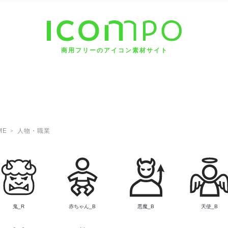
商用フリーのアイコン素材サイト
ME
人物・職業
鬼_R
赤ちゃん_B
悪魔_B
天使_B