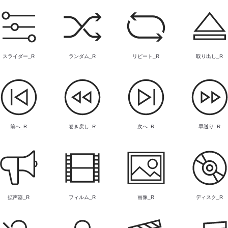
スライダー_R
ランダム_R
リピート_R
取り出し_R
前へ_R
巻き戻し_R
次へ_R
早送り_R
拡声器_R
フィルム_R
画像_R
ディスク_R