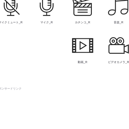
マイクミュート_R
マイク_R
カチンコ_R
音楽_R
動画_R
ビデオカメラ_
ポンサードリンク