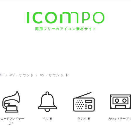
商用フリーのアイコン素材サイト
ME
AV・サウンド
AV・サウンド_R
レコードプレイヤー
ベル_R
ラジオ_R
カセットテープ_
_R