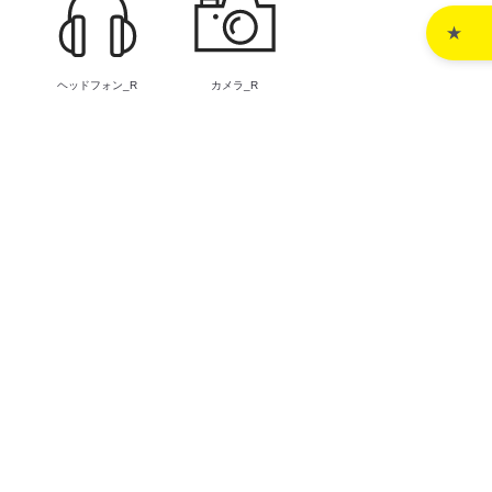
ヘッドフォン_R
カメラ_R
R