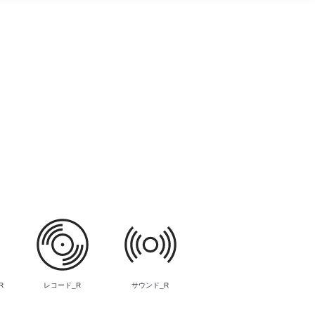
R
レコード_R
サウンド_R