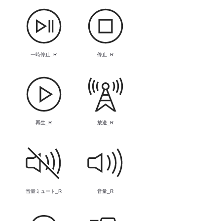
一時停止_R
停止_R
再生_R
放送_R
音量ミュート_R
音量_R