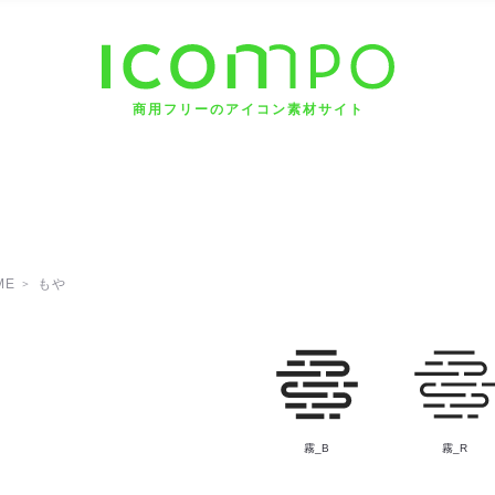
商用フリーのアイコン素材サイト
ME
もや
霧_B
霧_R