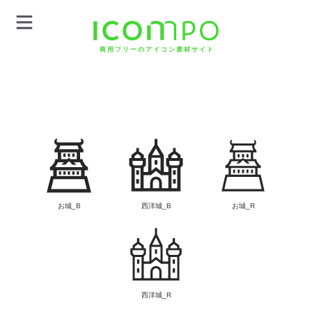
商用フリーのアイコン素材サイト
お城_B
西洋城_B
お城_R
西洋城_R