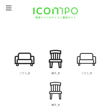
商用フリーのアイコン素材サイト
ソファ_B
椅子_B
ソファ_R
椅子_R