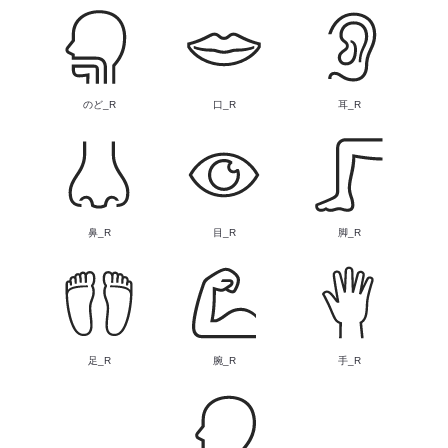
のど_R
口_R
耳_R
鼻_R
目_R
脚_R
足_R
腕_R
手_R