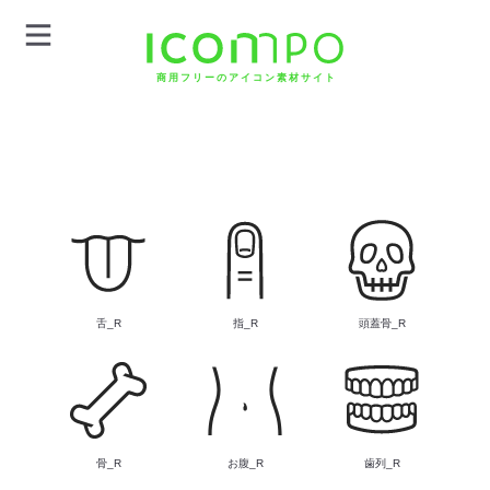
商用フリーのアイコン素材サイト
舌_R
指_R
頭蓋骨_R
骨_R
お腹_R
歯列_R