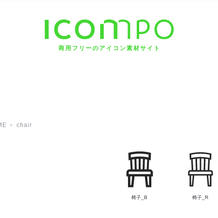
商用フリーのアイコン素材サイト
ME
chair
椅子_B
椅子_R