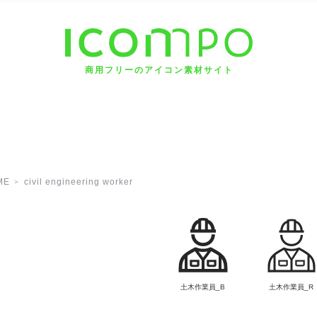
商用フリーのアイコン素材サイト
ME
civil engineering worker
土木作業員_B
土木作業員_R