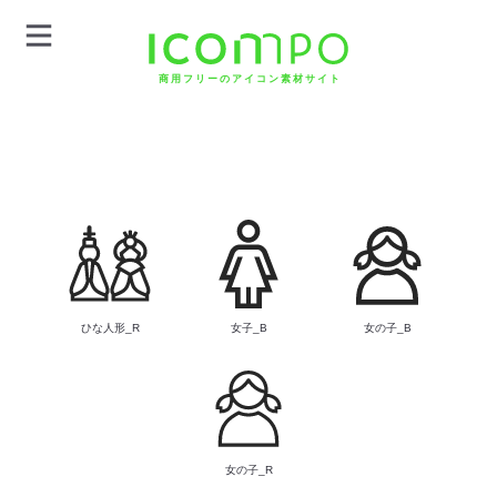
商用フリーのアイコン素材サイト
ひな人形_R
女子_B
女の子_B
女の子_R