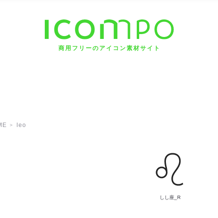
商用フリーのアイコン素材サイト
ME
leo
しし座_R