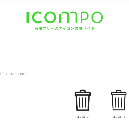
商用フリーのアイコン素材サイト
ME
trash can
ゴミ箱_B
ゴミ箱_R