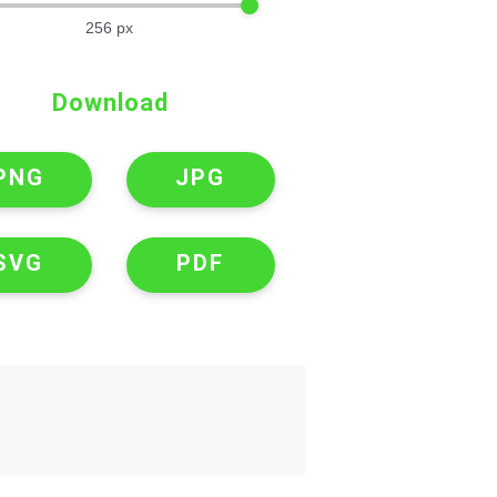
256
px
Download
PNG
JPG
SVG
PDF