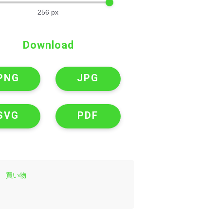
256
px
Download
PNG
JPG
SVG
PDF
買い物