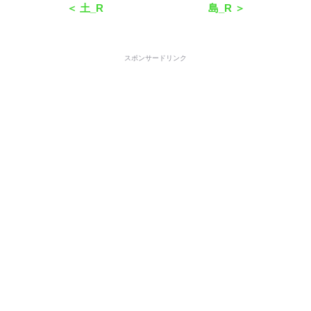
＜ 土_R
島_R ＞
スポンサードリンク