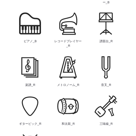
ー_B
ピアノ_B
レコードプレイヤー
譜面台_R
_R
楽譜_R
メトロノーム_R
音叉_R
ギターピック_R
和太鼓_R
三味線_R