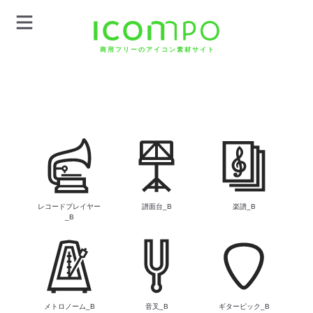
商用フリーのアイコン素材サイト
レコードプレイヤー
譜面台_B
楽譜_B
_B
メトロノーム_B
音叉_B
ギターピック_B