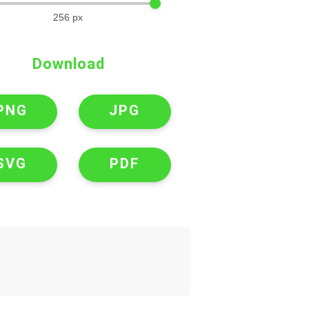
256
px
Download
PNG
JPG
SVG
PDF