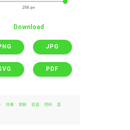
256
px
Download
PNG
JPG
SVG
PDF
レ
培養
実験
容器
理科
皿