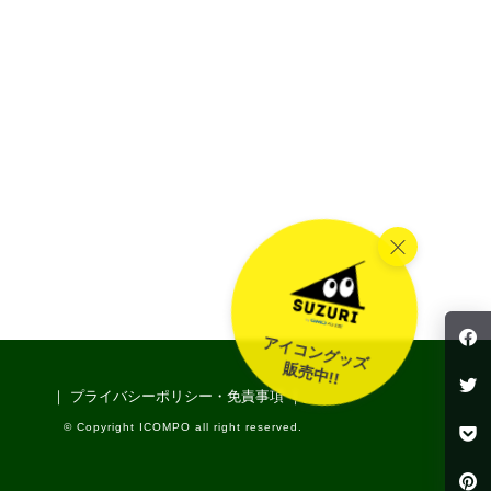
f
アイコングッズ
販売中!!
t
｜ プライバシーポリシー・免責事項 ｜
p
© Copyright ICOMPO all right reserved.
P