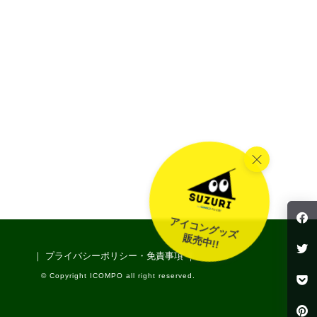
f
アイコングッズ
販売中!!
t
｜ プライバシーポリシー・免責事項 ｜
p
© Copyright ICOMPO all right reserved.
P