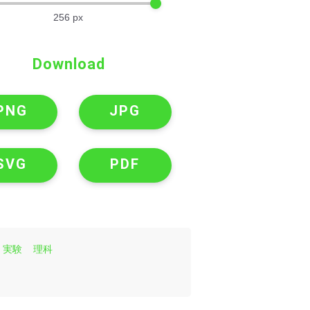
256
px
Download
PNG
JPG
SVG
PDF
実験
理科