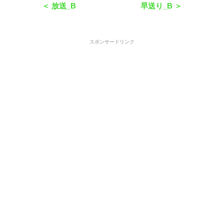
＜ 放送_B
早送り_B ＞
スポンサードリンク