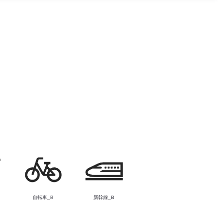
B
自転車_B
新幹線_B