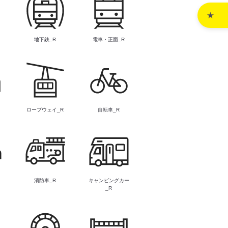
R
地下鉄_R
電車・正面_R
R
ロープウェイ_R
自転車_R
消防車_R
キャンピングカー
_R