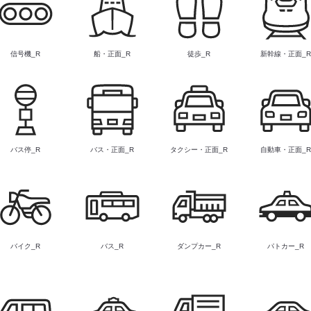
信号機_R
船・正面_R
徒歩_R
新幹線・正面_
バス停_R
バス・正面_R
タクシー・正面_R
自動車・正面_
バイク_R
バス_R
ダンプカー_R
パトカー_R