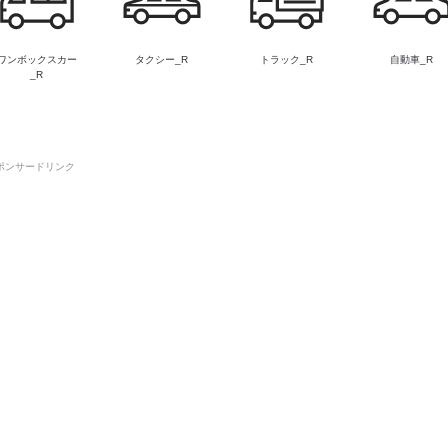
ワンボックスカー
タクシー_R
トラック_R
自動車_R
_R
ポンサードリンク