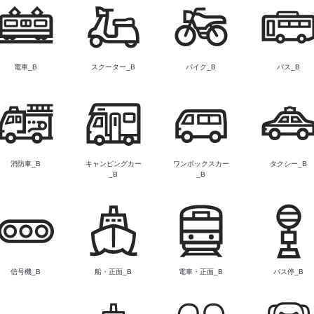
電車_B
スクーター_B
バイク_B
バス_B
消防車_B
キャンピングカー
ワンボックスカー
タクシー_B
_B
_B
信号機_B
船・正面_B
電車・正面_B
バス停_B