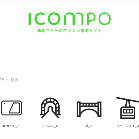
商用フリーのアイコン素材サイト
ME
交通
ICカード_R
トンネル_B
橋_B
ロープウェイ_