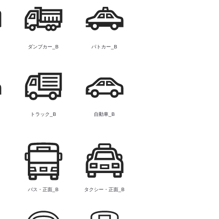
ダンプカー_B
パトカー_B
トラック_B
自動車_B
バス・正面_B
タクシー・正面_B