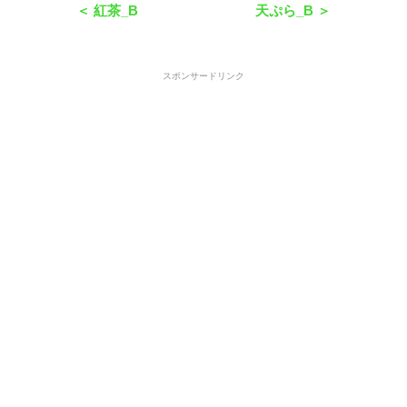
＜ 紅茶_B
天ぷら_B ＞
スポンサードリンク