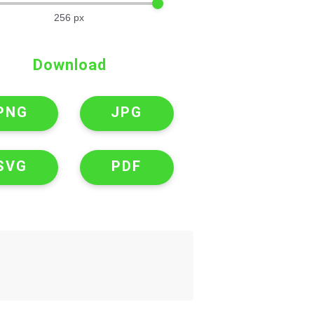
256
px
Download
PNG
JPG
SVG
PDF