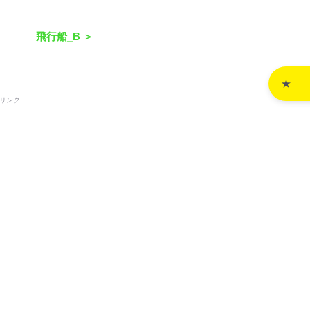
飛行船_B ＞
リンク